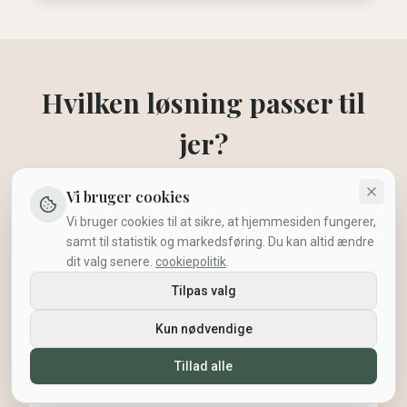
Hvilken løsning passer til
jer?
Vi bruger cookies
Vi bruger cookies til at sikre, at hjemmesiden fungerer,
samt til statistik og markedsføring. Du kan altid ændre
dit valg senere.
cookiepolitik
.
Tilpas valg
Samme gave til alle
Kun nødvendige
Tillad alle
Vælg samme gave til alle medarbejdere fra
vores udvalg af varer fra populære brands.